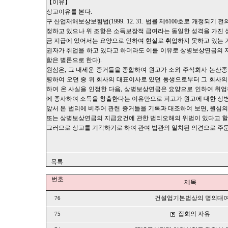
【이유】
상고이유를 본다.
구 산업재해보상보험법(1999. 12. 31. 법률 제6100호로 개정
정하고 있으나 위 조항은 소득보장적 급여라는 동일한 성격을 가진
금 지급에 있어서는 요양으로 인하여 현실로 취업하지 못하고 있는
권자가 취업을 하고 있다고 하더라도 이를 이유로 상병보상연금의 지
함은 별론으로 한다).
원심은, 그 내세운 증거들을 종합하여 원고가 소외 주식회사 논산
령하여 오던 중 위 회사의 대표이사로 있던 동생으로부터 그 회사의 주식
하여 온 사실을 인정한 다음, 상병보상연금은 요양으로 인하여 취
에 종사하여 소득을 창출한다는 이유만으로 피고가 원고에 대한 상
앞서 본 법리에 비추어 관련 증거들을 기록과 대조하여 보면, 원심
또는 상병보상연금의 지급요건에 관한 법리오해의 위법이 있다고 할 
그러므로 상고를 기각하기로 하여 관여 법관의 일치된 의견으로 주문
목록
번호
제목
건설업기본법상의 명의대
76
집회의 자유
75