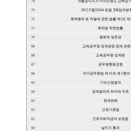
개별공시지가 이의신청도 강학상 
74
2012구합24344 판결【해임처
73
폭력행위 등 처벌에 관한 법률 제3조 
72
폭처법 위헌법률
71
평화적 생존권
70
교육공무원 징계양정 등에 관한
69
교육공무원 징계령
68
공무원행동강령
67
국가공무원법 제 61조 제 1항의
66
기피신청절차
65
징계절차의 하자와 치유
64
헌재판례
63
근로기준법
62
근로자퇴직급여 보장법
61
날치기 통과
60